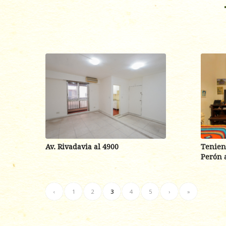
Av. Rivadavia al 4900
Tenien
Perón 
‹
1
2
3
4
5
›
»